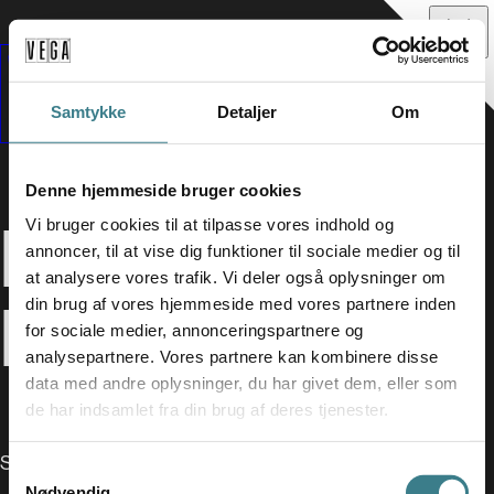
Samtykke
Detaljer
Om
Denne hjemmeside bruger cookies
BISSE X
Vi bruger cookies til at tilpasse vores indhold og
annoncer, til at vise dig funktioner til sociale medier og til
at analysere vores trafik. Vi deler også oplysninger om
KEIJI HAINO
din brug af vores hjemmeside med vores partnere inden
for sociale medier, annonceringspartnere og
analysepartnere. Vores partnere kan kombinere disse
data med andre oplysninger, du har givet dem, eller som
de har indsamlet fra din brug af deres tjenester.
SUPPORT - YING HSUEH CHEN
S
Nødvendig