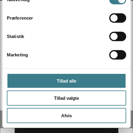
a
m
t
Præferencer
y
k
k
Statistik
e
v
Marketing
a
l
g
Tillad alle
Tillad valgte
Afvis