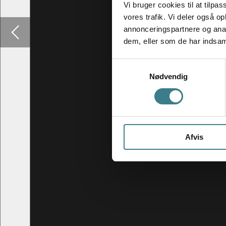
Vi bruger cookies til at tilpas
vores trafik. Vi deler også 
annonceringspartnere og anal
dem, eller som de har indsaml
S
Nødvendig
a
m
t
y
k
Afvis
k
e
v
a
l
g