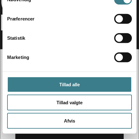
(EKSTRAKO
a
m
NCERT)
t
Præferencer
y
k
k
Statistik
e
v
Marketing
a
l
g
Tillad alle
Tillad valgte
Afvis