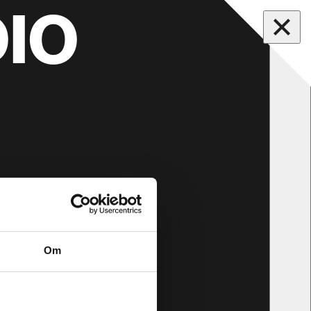
IO
Om