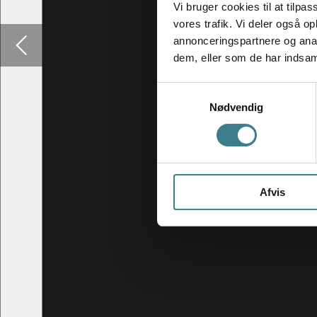
Vi bruger cookies til at tilpas
vores trafik. Vi deler også 
annonceringspartnere og anal
dem, eller som de har indsaml
S
Nødvendig
a
m
t
y
k
Afvis
k
e
v
a
l
g