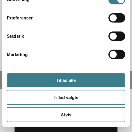
a
m
t
Præferencer
y
k
k
Statistik
e
v
Marketing
a
l
g
Tillad alle
Tillad valgte
Afvis