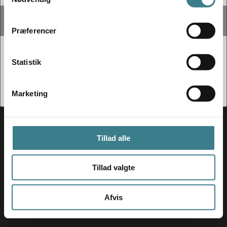
a
m
t
Præferencer
y
k
k
Statistik
e
v
Marketing
a
l
g
Tillad alle
Tillad valgte
Fotograf
:
Jacob Dinesen
Afvis