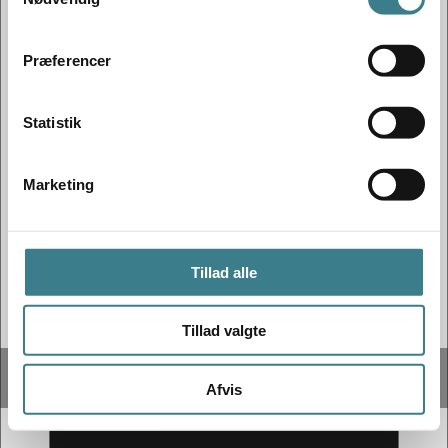
a
m
t
Præferencer
y
k
k
Statistik
e
v
Marketing
a
l
g
Tillad alle
Tillad valgte
Afvis