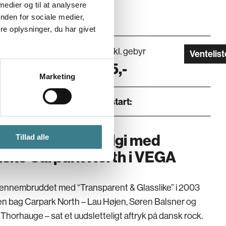
 medier og til at analysere
nden for sociale medier,
e oplysninger, du har givet
Pris inkl. gebyr
Ventelist
1.2026
395
,-
Marketing
Dør
:
Koncertstart
:
t skud rocknostalgi med
Tillad alle
iske Carpark North i VEGA
ennembruddet med “Transparent & Glasslike” i 2003 
oen bag Carpark North – Lau Højen, Søren Balsner og 
Thorhauge – sat et uudsletteligt aftryk på dansk rock. 