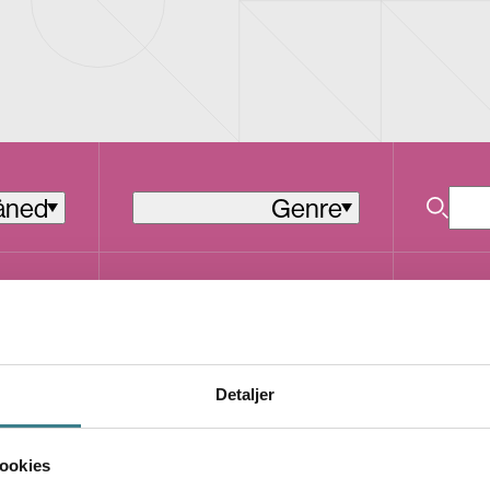
åned
Genre
Rock
S
S
ST
T
Detaljer
O
R
C
E
ookies