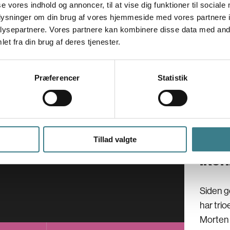
V
se vores indhold og annoncer, til at vise dig funktioner til sociale
oplysninger om din brug af vores hjemmeside med vores partnere i
E
ysepartnere. Vores partnere kan kombinere disse data med andr
G
et fra din brug af deres tjenester.
A
Lørdag
28.1
Præferencer
Statistik
Få e
Tillad valgte
ikon
Siden g
har tri
Morten 