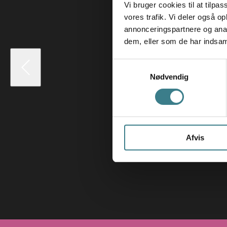
Vi bruger cookies til at tilpas
vores trafik. Vi deler også 
annonceringspartnere og anal
dem, eller som de har indsaml
S
Nødvendig
a
m
t
y
k
Afvis
k
e
v
a
l
g