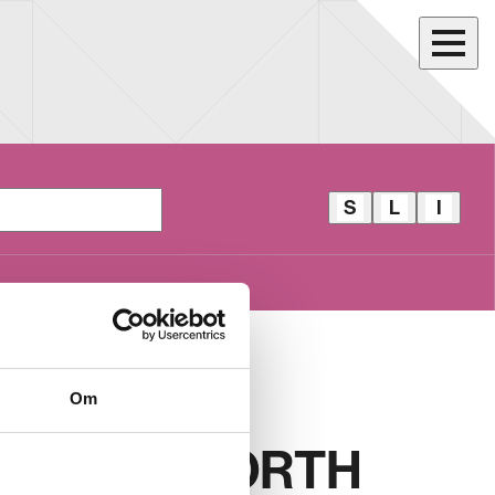
S
L
I
S
L
I
T
I
D
O
L
E
R
L
A
E
E
L
V
V
B
E
E
A
ORE VEGA
G
G
R
Om
A
A
ARPARK NORTH