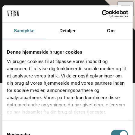
Samtykke
Detaljer
Om
Denne hjemmeside bruger cookies
Vi bruger cookies til at tilpasse vores indhold og
annoncer, til at vise dig funktioner til sociale medier og til
at analysere vores trafik. Vi deler også oplysninger om
din brug af vores hjemmeside med vores partnere inden
for sociale medier, annonceringspartnere og
MANIFEST
analysepartnere. Vores partnere kan kombinere disse
data med andre oplysninger, du har givet dem, eller som
de har indsamlet fra din brug af deres tjenester.
VEGA Events er venuet, hvor arrangører bliver skabere af 
deres eget kreative eventkoncept
S
i en historisk og arkitektonisk smuk bygning i hjertet af 
Nødvendig