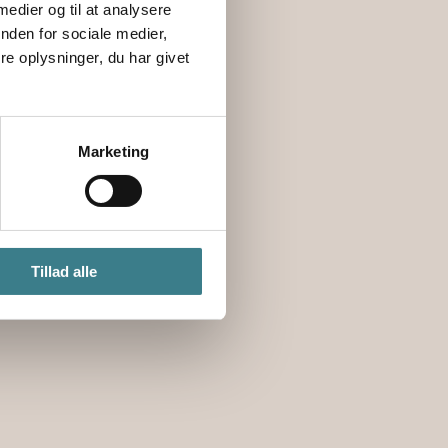
 medier og til at analysere
+ 45 33 26 09 50
nden for sociale medier,
event@vega.dk
e oplysninger, du har givet
Enghavevej 40
1674 København V
Marketing
Tillad alle