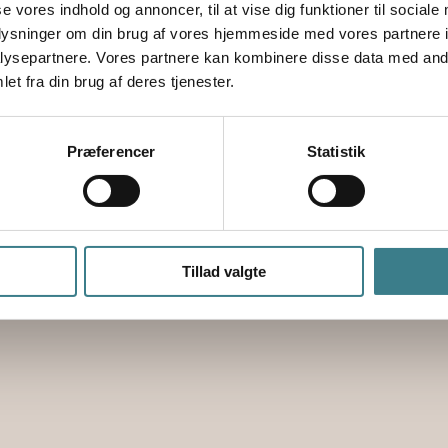
VEGAs sale
se vores indhold og annoncer, til at vise dig funktioner til sociale
oplysninger om din brug af vores hjemmeside med vores partnere i
Virtuel Tour
ysepartnere. Vores partnere kan kombinere disse data med andr
et fra din brug af deres tjenester.
Praktisk info
Præferencer
Statistik
Om os
k
Kontakt
VEGA Events in English
Tillad valgte
G
å
til
V