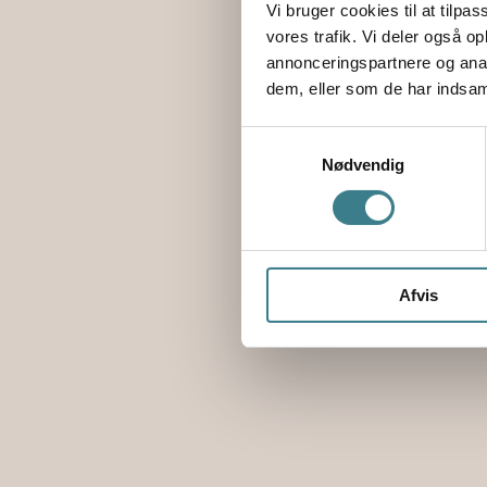
Vi bruger cookies til at tilpas
vores trafik. Vi deler også 
annonceringspartnere og anal
dem, eller som de har indsaml
S
Nødvendig
a
Gå til VEGA.d
m
t
y
k
Afvis
k
e
v
a
l
g