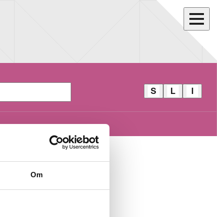
S
L
I
S
L
I
T
I
D
O
L
E
R
L
A
E
E
L
V
V
B
E
E
A
ORE VEGA
G
G
R
Om
A
A
ÖR