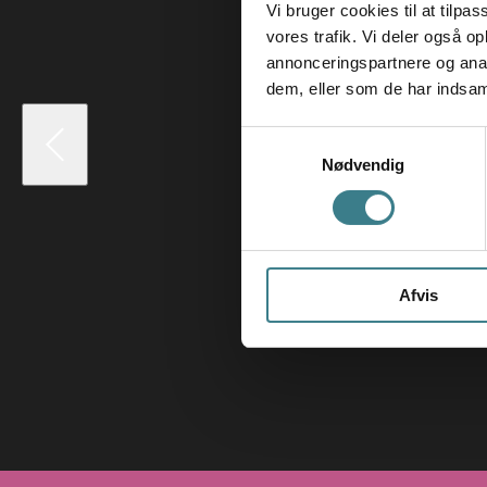
Vi bruger cookies til at tilpas
vores trafik. Vi deler også 
annonceringspartnere og anal
dem, eller som de har indsaml
S
Nødvendig
a
m
t
y
k
Afvis
k
e
v
a
l
g