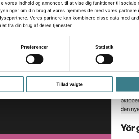
V
se vores indhold og annoncer, til at vise dig funktioner til sociale
oplysninger om din brug af vores hjemmeside med vores partnere i
E
ysepartnere. Vores partnere kan kombinere disse data med andr
ALDRI
G
et fra din brug af deres tjenester.
A
Torsda
Præferencer
Statistik
01.
Tillad valgte
Koncerte
oktober 
den nye
Yör 