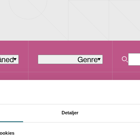
åned
Genre
Alternativ Pop
S
S
ST
T
Detaljer
O
R
Y
E
ookies