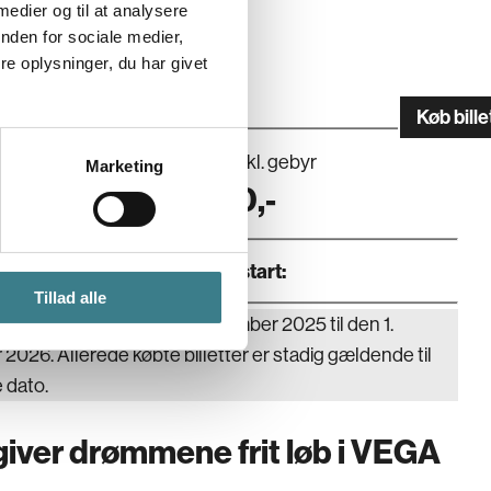
 medier og til at analysere
nden for sociale medier,
e oplysninger, du har givet
G UDEN DIG TOUR
Køb bille
g
Pris inkl. gebyr
Marketing
10.2026
280
,-
Dør
:
Koncertstart
:
Tillad alle
n er flyttet fra den 29. november 2025 til den 1. 
2026. Allerede købte billetter er stadig gældende til 
 dato.
giver drømmene frit løb i VEGA