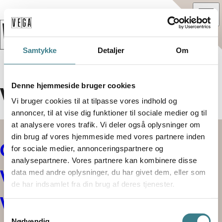
Samtykke
Detaljer
Om
Denne hjemmeside bruger cookies
Virtual Tour
Vi bruger cookies til at tilpasse vores indhold og
annoncer, til at vise dig funktioner til sociale medier og til
at analysere vores trafik. Vi deler også oplysninger om
din brug af vores hjemmeside med vores partnere inden
Cases
for sociale medier, annonceringspartnere og
analysepartnere. Vores partnere kan kombinere disse
VEGA's Halls
data med andre oplysninger, du har givet dem, eller som
de har indsamlet fra din brug af deres tjenester.
Virtuel Tour
S
Nødvendig