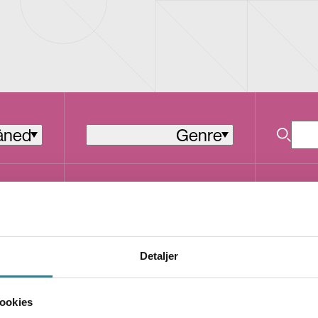
åned
Genre
L
Metal
L
LI
I
Detaljer
L
L
AR
ookies
E