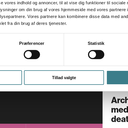
V
se vores indhold og annoncer, til at vise dig funktioner til sociale
oplysninger om din brug af vores hjemmeside med vores partnere i
E
ysepartnere. Vores partnere kan kombinere disse data med andr
SPECI
G
et fra din brug af deres tjenester.
PASSA
A
Præferencer
Statistik
Tirsdag
17.1
Tillad valgte
Arch
med 
deat