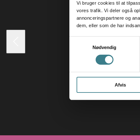
Vi bruger cookies til at tilpas
vores trafik. Vi deler også 
annonceringspartnere og anal
dem, eller som de har indsaml
S
Nødvendig
a
m
t
y
k
Afvis
k
e
v
a
l
g