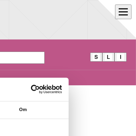
S
L
I
S
L
I
T
I
D
O
L
E
R
L
A
E
E
L
V
V
B
E
E
A
LLE VEGA
G
G
R
Om
A
A
CHSPIRE