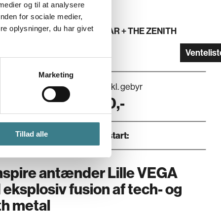
 medier og til at analysere
nden for sociale medier,
e oplysninger, du har givet
AL GUEST:
CROWN MAGNETAR + THE ZENITH
GE + ANALEPSY
Ventelist
Marketing
Pris inkl. gebyr
1.2026
260
,-
Tillad alle
Dør
:
Koncertstart
:
spire antænder Lille VEGA
eksplosiv fusion af tech- og
h metal