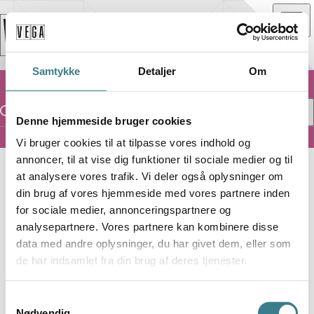
Samtykke
Detaljer
Om
Denne hjemmeside bruger cookies
Vi bruger cookies til at tilpasse vores indhold og
Lille VEGA
annoncer, til at vise dig funktioner til sociale medier og til
at analysere vores trafik. Vi deler også oplysninger om
L
LILLE VEGA
din brug af vores hjemmeside med vores partnere inden
for sociale medier, annonceringspartnere og
FEAR FACTORY
analysepartnere. Vores partnere kan kombinere disse
data med andre oplysninger, du har givet dem, eller som
de har indsamlet fra din brug af deres tjenester.
CYBERNETIC DOMINATION TOUR
S
Nødvendig