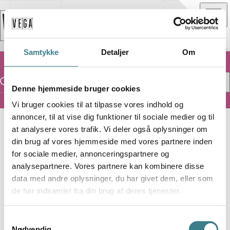
Samtykke
Detaljer
Om
Denne hjemmeside bruger cookies
Vi bruger cookies til at tilpasse vores indhold og
Store VEGA
annoncer, til at vise dig funktioner til sociale medier og til
at analysere vores trafik. Vi deler også oplysninger om
S
STORE VEGA
din brug af vores hjemmeside med vores partnere inden
for sociale medier, annonceringspartnere og
analysepartnere. Vores partnere kan kombinere disse
6LACK
data med andre oplysninger, du har givet dem, eller som
de har indsamlet fra din brug af deres tjenester.
SUPPORT :
JOHNNY VENUS
S
Nødvendig