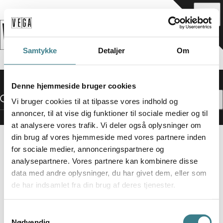
_
Samtykke
Detaljer
Om
Denne hjemmeside bruger cookies
Vi bruger cookies til at tilpasse vores indhold og
annoncer, til at vise dig funktioner til sociale medier og til
Fredag
Andre Arrangementer
at analysere vores trafik. Vi deler også oplysninger om
/
28.08.2026
Ideal Bar
din brug af vores hjemmeside med vores partnere inden
for sociale medier, annonceringspartnere og
I
IDEAL BAR
analysepartnere. Vores partnere kan kombinere disse
data med andre oplysninger, du har givet dem, eller som
CRIPFEST
de har indsamlet fra din brug af deres tjenester.
S
EN MINIFESTIVALAFTEN MED OPLÆSNING,
Nødvendig