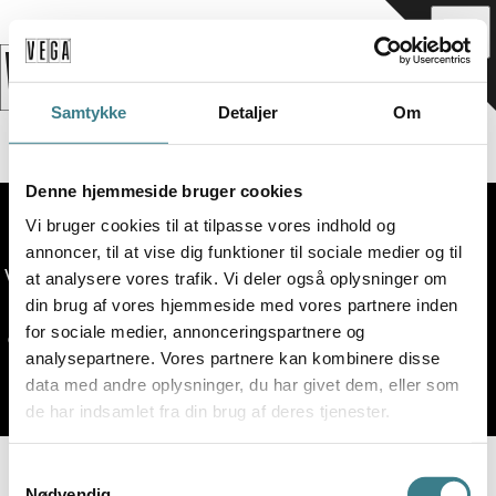
_
Samtykke
Detaljer
Om
Why VEGA Beyond?
Denne hjemmeside bruger cookies
Vi bruger cookies til at tilpasse vores indhold og
annoncer, til at vise dig funktioner til sociale medier og til
VEGA BEYOND covers VEGA's work with new formats for  
at analysere vores trafik. Vi deler også oplysninger om
live music. VEGA BEYOND is the initiatives beyond our 
din brug af vores hjemmeside med vores partnere inden
for sociale medier, annonceringspartnere og
concerts, making VEGA a relevant and sustainable venue 
analysepartnere. Vores partnere kan kombinere disse
for the future.
data med andre oplysninger, du har givet dem, eller som
de har indsamlet fra din brug af deres tjenester.
More info here
S
Nødvendig