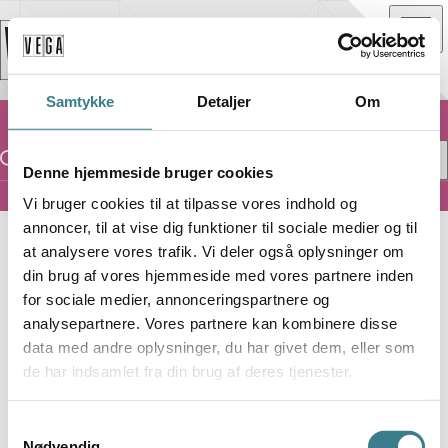
Samtykke
Detaljer
Om
Denne hjemmeside bruger cookies
Lørdag
Hiphop
Vi bruger cookies til at tilpasse vores indhold og
/
05.09.2026
Ideal Bar
annoncer, til at vise dig funktioner til sociale medier og til
at analysere vores trafik. Vi deler også oplysninger om
I
IDEAL BAR
din brug af vores hjemmeside med vores partnere inden
for sociale medier, annonceringspartnere og
L8 TAKEOVER
analysepartnere. Vores partnere kan kombinere disse
data med andre oplysninger, du har givet dem, eller som
de har indsamlet fra din brug af deres tjenester.
S
Lørdag
Pris inkl. gebyr
Nødvendig