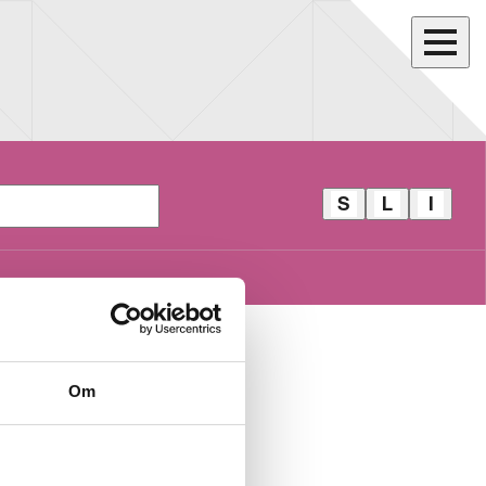
S
L
I
S
L
I
T
I
D
O
L
E
R
L
A
E
E
L
V
V
B
E
E
A
ORE VEGA
G
G
R
Om
A
A
BNO$