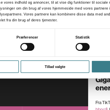
V
se vores indhold og annoncer, til at vise dig funktioner til sociale
oplysninger om din brug af vores hjemmeside med vores partnere i
E
ysepartnere. Vores partnere kan kombinere disse data med andr
SUPPO
G
et fra din brug af deres tjenester.
A
Onsda
Præferencer
Statistik
12.
Tillad valgte
Giga
ene
Fra Tik
bbno$