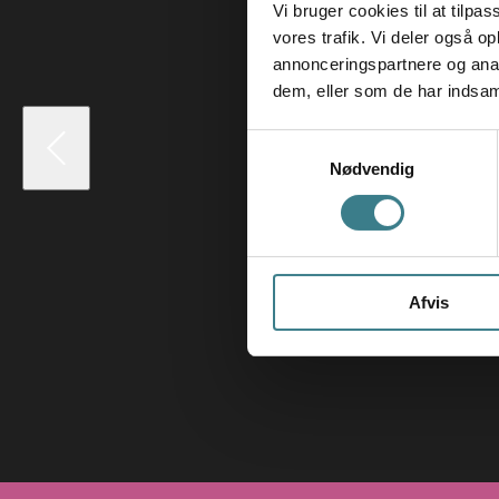
Vi bruger cookies til at tilpas
vores trafik. Vi deler også 
annonceringspartnere og anal
dem, eller som de har indsaml
S
Nødvendig
a
m
t
y
k
Afvis
k
e
v
a
l
g