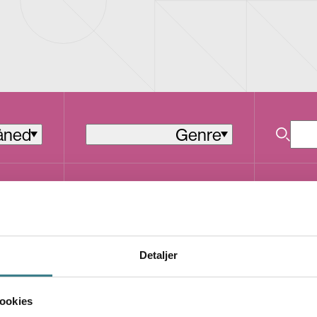
åned
Genre
Elektronisk
S
S
ST
T
Detaljer
O
R
B
E
ookies