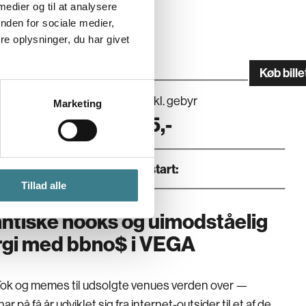
 medier og til at analysere
nden for sociale medier,
e oplysninger, du har givet
RT:
JUNGLE BOBBY
Køb bille
g
Pris inkl. gebyr
Marketing
08.2026
395
,-
Dør
:
Koncertstart
:
Tillad alle
ntiske hooks og uimodståelig
rgi med bbno$ i VEGA
Tok og memes til udsolgte venues verden over — 
 har på få år udviklet sig fra internet-outsider til et af de 