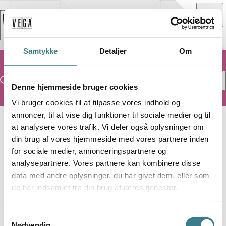
Samtykke
Detaljer
Om
Denne hjemmeside bruger cookies
Vi bruger cookies til at tilpasse vores indhold og
Lille VEGA
annoncer, til at vise dig funktioner til sociale medier og til
at analysere vores trafik. Vi deler også oplysninger om
L
LILLE VEGA
din brug af vores hjemmeside med vores partnere inden
for sociale medier, annonceringspartnere og
HILAL KAYA
analysepartnere. Vores partnere kan kombinere disse
data med andre oplysninger, du har givet dem, eller som
de har indsamlet fra din brug af deres tjenester.
S
Torsdag
Pris inkl. gebyr
Nødvendig