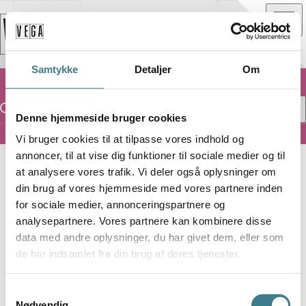
Samtykke
Detaljer
Om
Denne hjemmeside bruger cookies
Vi bruger cookies til at tilpasse vores indhold og
Loppen
annoncer, til at vise dig funktioner til sociale medier og til
at analysere vores trafik. Vi deler også oplysninger om
L
LOPPEN
din brug af vores hjemmeside med vores partnere inden
for sociale medier, annonceringspartnere og
analysepartnere. Vores partnere kan kombinere disse
CURRENT JOYS
data med andre oplysninger, du har givet dem, eller som
de har indsamlet fra din brug af deres tjenester.
SUPPORT:
FANTASY OF A BROKEN HEART
S
Nødvendig