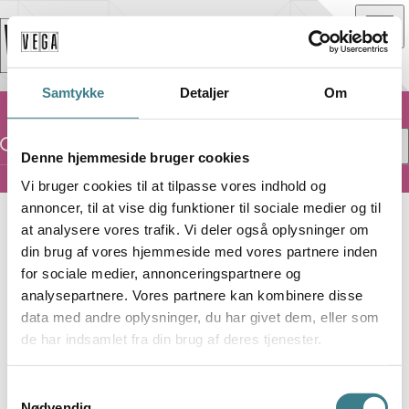
Samtykke
Detaljer
Om
Denne hjemmeside bruger cookies
Vi bruger cookies til at tilpasse vores indhold og
Store VEGA
annoncer, til at vise dig funktioner til sociale medier og til
at analysere vores trafik. Vi deler også oplysninger om
S
STORE VEGA
din brug af vores hjemmeside med vores partnere inden
for sociale medier, annonceringspartnere og
KURT VILE & THE
analysepartnere. Vores partnere kan kombinere disse
data med andre oplysninger, du har givet dem, eller som
VIOLATORS
de har indsamlet fra din brug af deres tjenester.
S
SUPPORT:
SOLEX
Nødvendig