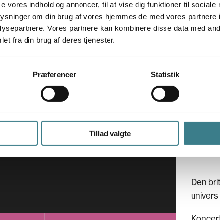
V
se vores indhold og annoncer, til at vise dig funktioner til sociale
oplysninger om din brug af vores hjemmeside med vores partnere i
E
ysepartnere. Vores partnere kan kombinere disse data med andr
G
et fra din brug af deres tjenester.
A
Sønda
04.
Præferencer
Statistik
Fimi
Tillad valgte
bra
Den bri
univers 
Koncert