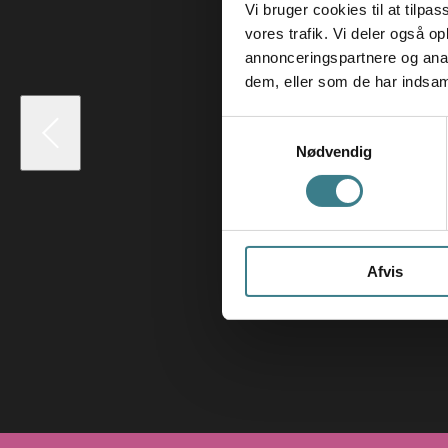
Vi bruger cookies til at tilpas
vores trafik. Vi deler også 
annonceringspartnere og anal
dem, eller som de har indsaml
S
Nødvendig
a
m
t
y
k
Afvis
k
e
v
a
l
g