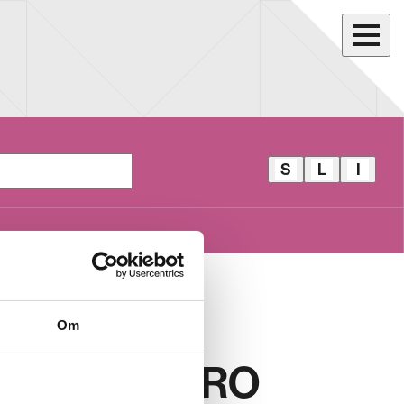
S
L
I
S
L
I
T
I
D
O
L
E
R
L
A
E
E
L
V
V
B
E
E
A
LLE VEGA
G
G
R
Om
A
A
MIGUERRERO