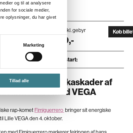
 medier og til at analysere
nden for sociale medier,
e oplysninger, du har givet
g
Pris inkl. gebyr
Køb bille
10.2026
270
,-
Marketing
Dør
:
Koncertstart
:
guerrero sender kaskader af
Tillad alle
ndvarme bars mod VEGA
tiske rap-komet 
Fimiguerrero
 bringer sit energiske 
til Lille VEGA den 4. oktober.
en med Fimiguerrero markerer fejringen af hans 