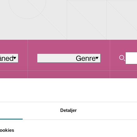
åned
Genre
L
Hiphop
L
LI
I
Detaljer
L
L
FI
ookies
E